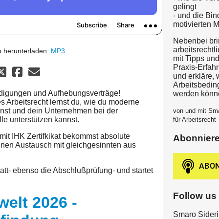
gelingt
- und die Bin
motivierten Mi
Nebenbei bri
arbeitsrechtl
 herunterladen:
MP3
mit Tipps und
Praxis-Erfahr
und erkläre,
Arbeitsbeding
ündigungen und Aufhebungsverträge!
werden könn
 Arbeitsrecht lernst du, wie du moderne
nnst und dein Unternehmen bei der
von und mit Sma
le unterstützen kannst.
für Arbeitsrecht
mit IHK Zertifkikat bekommst absolute
Abonnier
einen Austausch mit gleichgesinnten aus
tatt- ebenso die Abschlußprüfung- und startet
Follow us
welt 2026 -
Smaro Sideri