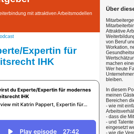
Über dies
beiterbindung mit attraktiven Arbeitsmodellen
Mitarbeiterg
Mitarbeiterb
Attraktive Ar
odcast
Weiterbildun
von Beruf un
Workation, n
erte/Expertin für
Gesundheits
Wertschätzun
tsrecht IHK
machen einen
Wer heute Fa
Unternehmen 
bleiben.
In diesem Po
meinen Gäst
Bereichen di
- wie mit ein
Arbeitsverhäl
- dass die Mi
- und Talent
eingesetzt w
- wie die Ver