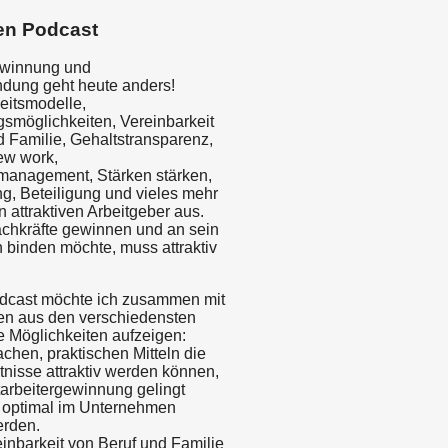
en Podcast
ewinnung und
indung geht heute anders!
beitsmodelle,
gsmöglichkeiten, Vereinbarkeit
d Familie, Gehaltstransparenz,
ew work,
management, Stärken stärken,
g, Beteiligung und vieles mehr
 attraktiven Arbeitgeber aus.
chkräfte gewinnen und an sein
binden möchte, muss attraktiv
dcast möchte ich zusammen mit
en aus den verschiedensten
e Möglichkeiten aufzeigen:
fachen, praktischen Mitteln die
tnisse attraktiv werden können,
tarbeitergewinnung gelingt
e optimal im Unternehmen
erden.
einbarkeit von Beruf und Familie