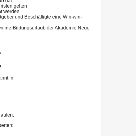
ub hat
isten gelten
nt werden
tgeber und Beschäftigte eine Win-win-
Online-Bildungsurlaub der Akademie Neue
*
r
nnt in:
laufen.
erten: